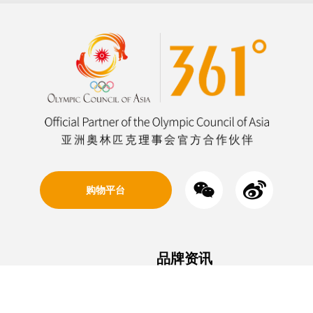


购物平台
品牌资讯
全球网点Global