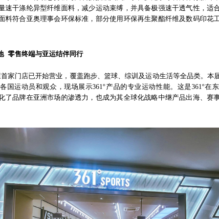
量速干涤纶异型纤维面料，减少运动束缚，并具备极强速干透气性，适
面料符合亚奥理事会环保标准，部分使用环保再生聚酯纤维及数码印花
地
零售终端与亚运结伴同行
古屋首家门店已
开始
营业，覆盖跑步、篮球、综训及运动生活等全品类。本
、各国运动员和观众，现场展示
361°产品的
专业运动性能
。这是
361°
化了品牌在亚洲市场的渗透力，也成为其全球化战略中继产品出海、赛