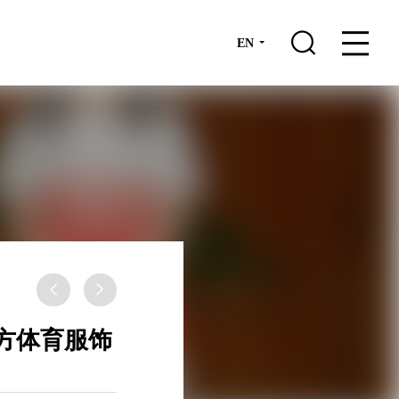

EN


官方体育服饰