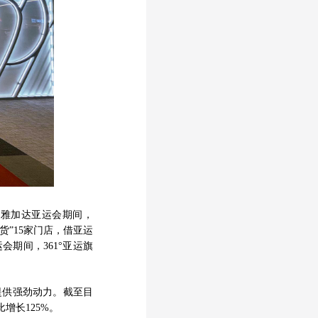
年雅加达亚运会期间，
货”15家门店，借亚运
期间，361°亚运旗
提供强劲动力。截至目
比增长125%。