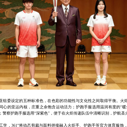
根据亚组委设定的五种标准色，在色彩的功能性与文化性之间取得平衡。火炬
同心的亚运内核，庄重之余饱含运动活力；护跑手服选用温润有度的“
暖
；警察护跑手服选用
“深紫色”，便于在火炬传递队伍中清晰识别，护航圣
工学，
361°将动态剪裁与面料拼接融入火炬手、护跑手等官方体育服饰