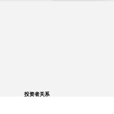
投资者关系