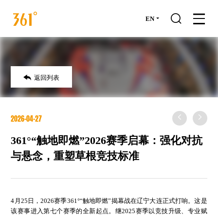

EN

返回列表


2026-04-27
361°“触地即燃”2026赛季启幕：强化对抗
与悬念，重塑草根竞技标准
4
月
2
5
日，
2026
赛季
361
°“
触地即燃
”揭幕战在辽宁大连正式打响。这是
该赛事进入第七个赛季的全新起点。继
2025
赛季以竞技升级、专业赋