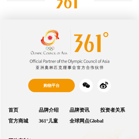


购物平台
首页
品牌介绍
品牌资讯
投资者关系
官方商城
361°儿童
全球网点Global