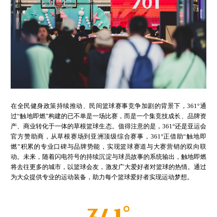
在全民健身政策持续推动、民间篮球赛事竞争加剧的背景下，
361°
通
过
“
触地即燃
”
构建的已不单是一场比赛，而是一个集竞技成长、品牌资
产、商业转化于一体的草根篮球生态。值得注意的是，
361°
还是
亚运会
官方赞助商，从草根赛场到亚洲顶级综合赛事，
361°
正借助
“
触地即
燃
”
积累的专业口碑与品牌势能，实现篮球赛道与大赛营销的双向联
动。未来，随着闪电符号的持续沉淀与球员故事的系统输出，
触地即燃
将去往更多的城市，以篮球会友，激发广大爱好者对篮球的热情。通过
为大众提供专业的运动装备，助力每个篮球爱好者实现运动梦想。