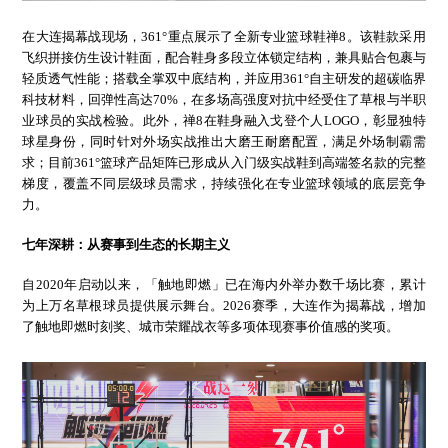
在大连揭幕战现场，
361
°重点展示了全新专业篮球鞋禅
8
。该鞋款采用
飞织拼接仿生设计鞋面，配合鞋身多段立体锁定结构，兼具贴合包裹与
轻质透气性能；搭载全掌双中底结构，并应用
361
°自主研发的超碳临界
科技材料，回弹性高达
70%
，在多场高强度对抗中经受住了草根与半职
业球员的实战检验。此外，禅
8
在鞋身融入戈登个人
LOGO
，彰显独特
球星身份，同时针对外场实战推出大磨王耐磨配置，满足外场制霸需
求；目前
361
°篮球产品矩阵已形成从入门级实战鞋到高端签名款的完整
梯度，覆盖不同层级球员需求，持续强化在专业篮球领域的底层竞争
力。
七年深耕：从赛事到生态的长期主义
自
2020
年启动以来，「触地即燃」已在海内外举办数千场比赛，累计
为上万名草根球员提供展示舞台。
2026
赛季，大连作为揭幕战，增加
了触地即燃时刻奖、城市荣耀战衣等多项体现赛事价值感的奖项。