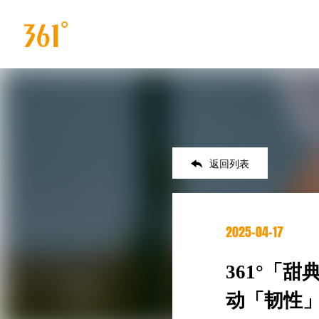

返回列表
2025-04-17
361°「
动「韧性