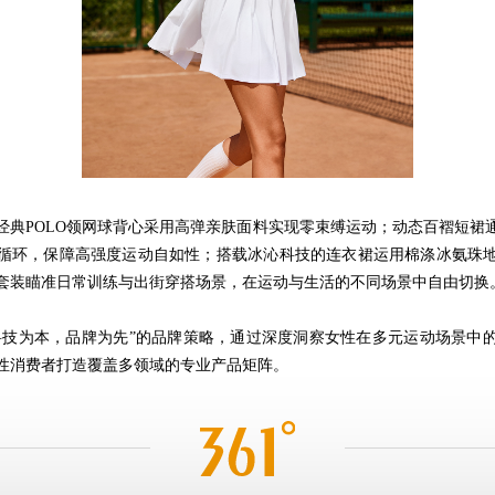
经典POLO领网球背心采用高弹亲肤面料实现零束缚运动；动态百褶短裙
循环，保障高强度运动自如性；搭载冰沁科技的连衣裙运用棉涤冰氨珠
套装瞄准日常训练与出街穿搭场景，在运动与生活的不同场景中自由切换
承“科技为本，品牌为先”的品牌策略，通过深度洞察女性在多元运动场景中
性消费者打造覆盖多领域的专业产品矩阵。