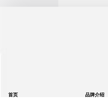
首页
品牌介绍
官方商城
361°儿童