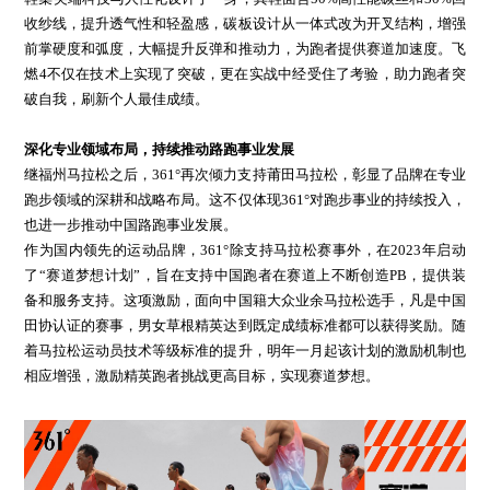
收纱线，提升透气性和轻盈感，碳板设计从一体式改为开叉结构，增强
前掌硬度和弧度，大幅提升反弹和推动力，为跑者提供赛道加速度。飞
燃4不仅在技术上实现了突破，更在实战中经受住了考验，助力跑者突
破自我，刷新个人最佳成绩。
深化专业领域布局，持续推动路跑事业发展
继福州马拉松之后，361°再次倾力支持莆田马拉松，彰显了品牌在专业
跑步领域的深耕和战略布局。这不仅体现361°对跑步事业的持续投入，
也进一步推动中国路跑事业发展。
作为国内领先的运动品牌，361°除支持马拉松赛事外，在2023年启动
了“赛道梦想计划”，旨在支持中国跑者在赛道上不断创造PB，提供装
备和服务支持。这项激励，面向中国籍大众业余马拉松选手，凡是中国
田协认证的赛事，男女草根精英达到既定成绩标准都可以获得奖励。随
着马拉松运动员技术等级标准的提升，明年一月起该计划的激励机制也
相应增强，激励精英跑者挑战更高目标，实现赛道梦想。