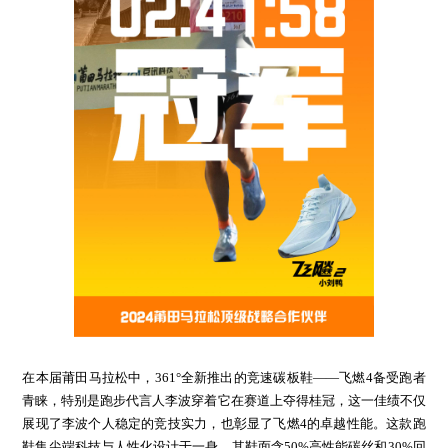
在本届莆田马拉松中，361°全新推出的竞速碳板鞋——飞燃4备受跑者
青睐，特别是跑步代言人李波穿着它在赛道上夺得桂冠，这一佳绩不仅
展现了李波个人稳定的竞技实力，也彰显了飞燃4的卓越性能。这款跑
鞋集尖端科技与人性化设计于一身，其鞋面含50%高性能碳丝和30%回