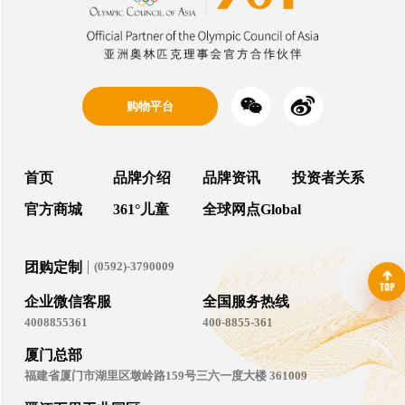


购物平台
首页
品牌介绍
品牌资讯
投资者关系
官方商城
361°儿童
全球网点Global
团购定制
(0592)-3790009

TOP
企业微信客服
全国服务热线
4008855361
400-8855-361
厦门总部
福建省厦门市湖里区墩岭路159号三六一度大楼 361009